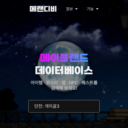
메랜디비
정보
기능
메이플랜드
데이터베이스
아이템 · 몬스터 · 맵 · NPC · 퀘스트를
검색해 보세요!