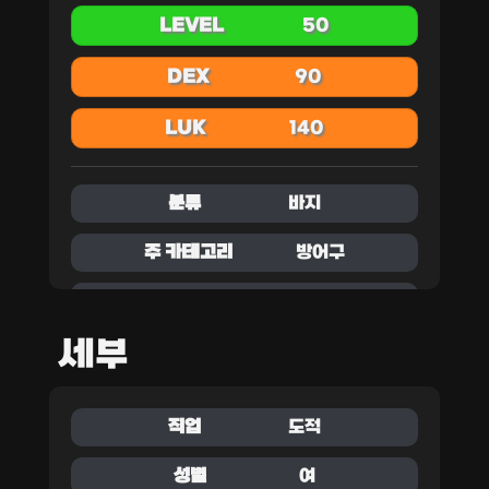
LEVEL
50
DEX
90
LUK
140
분류
바지
주 카테고리
방어구
부 카테고리
하의
세부
직업
도적
성별
여