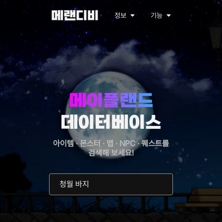
메랜디비
정보
기능
메이플랜드
데이터베이스
아이템 · 몬스터 · 맵 · NPC · 퀘스트를
검색해 보세요!