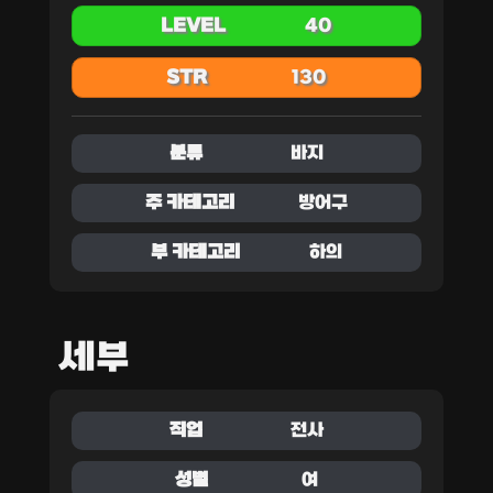
LEVEL
40
STR
130
분류
바지
주 카테고리
방어구
부 카테고리
하의
세부
직업
전사
성별
여