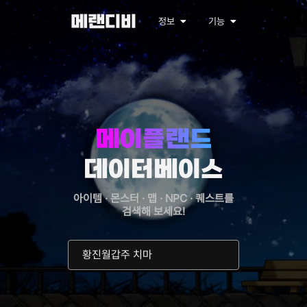
메랜디비
정보
기능
메이플랜드
데이터베이스
아이템 · 몬스터 · 맵 · NPC · 퀘스트를
검색해 보세요!