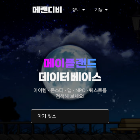
메랜디비
정보
기능
메이플랜드
데이터베이스
아이템 · 몬스터 · 맵 · NPC · 퀘스트를
검색해 보세요!