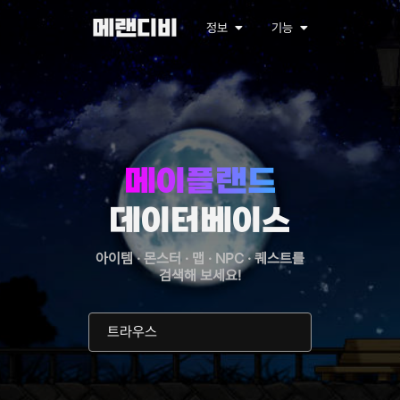
메랜디비
정보
기능
메이플랜드
데이터베이스
아이템 · 몬스터 · 맵 · NPC · 퀘스트를
검색해 보세요!