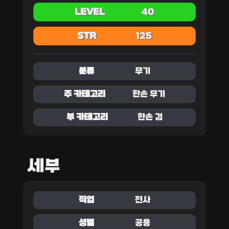
LEVEL
40
STR
125
분류
무기
주 카테고리
한손 무기
부 카테고리
한손 검
세부
직업
전사
성별
공용