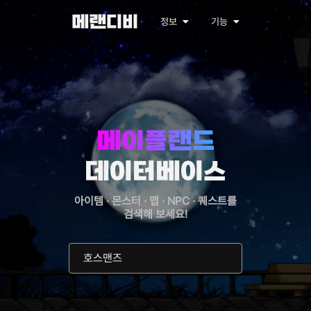
메랜디비
정보
기능
메이플랜드
데이터베이스
아이템 · 몬스터 · 맵 · NPC · 퀘스트를
검색해 보세요!