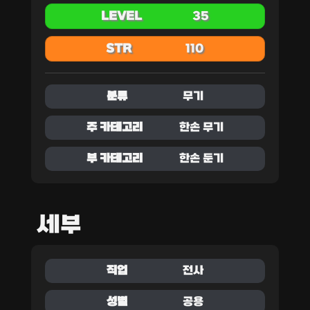
LEVEL
35
STR
110
분류
무기
주 카테고리
한손 무기
부 카테고리
한손 둔기
세부
직업
전사
성별
공용