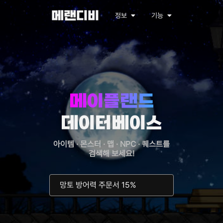
메랜디비
정보
기능
메이플랜드
데이터베이스
아이템 · 몬스터 · 맵 · NPC · 퀘스트를
검색해 보세요!