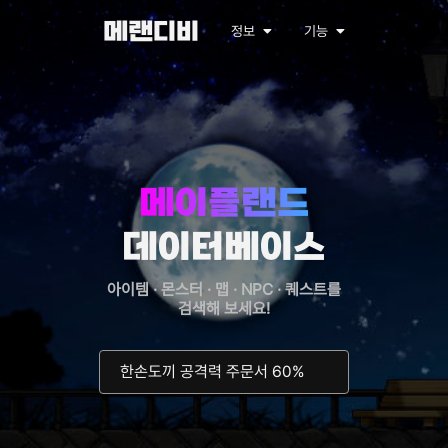
메랜디비
정보
기능
메이플랜드
데이터베이스
아이템 · 몬스터 · 맵 · NPC · 퀘스트를
검색해 보세요!