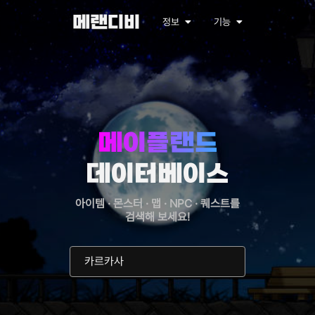
메랜디비
정보
기능
메이플랜드
데이터베이스
아이템 · 몬스터 · 맵 · NPC · 퀘스트를
검색해 보세요!