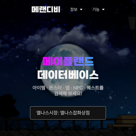
메랜디비
정보
기능
메이플랜드
데이터베이스
아이템 · 몬스터 · 맵 · NPC · 퀘스트를
검색해 보세요!