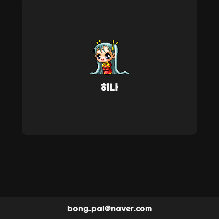
하나
bong_pal@naver.com