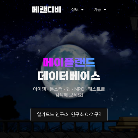
메랜디비
정보
기능
메이플랜드
데이터베이스
아이템 · 몬스터 · 맵 · NPC · 퀘스트를
검색해 보세요!