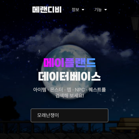
메랜디비
정보
기능
메이플랜드
데이터베이스
아이템 · 몬스터 · 맵 · NPC · 퀘스트를
검색해 보세요!