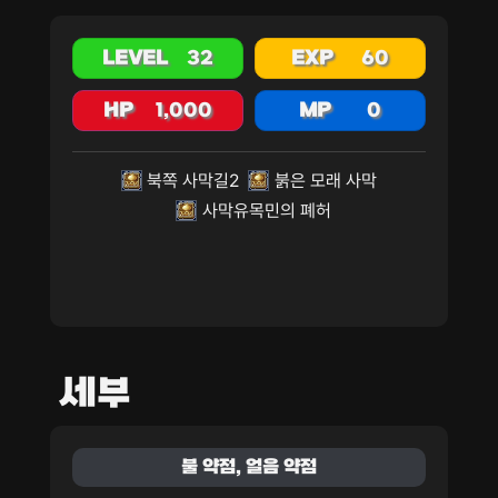
LEVEL
32
EXP
60
HP
1,000
MP
0
북쪽 사막길2
붉은 모래 사막
사막유목민의 폐허
세부
불 약점, 얼음 약점