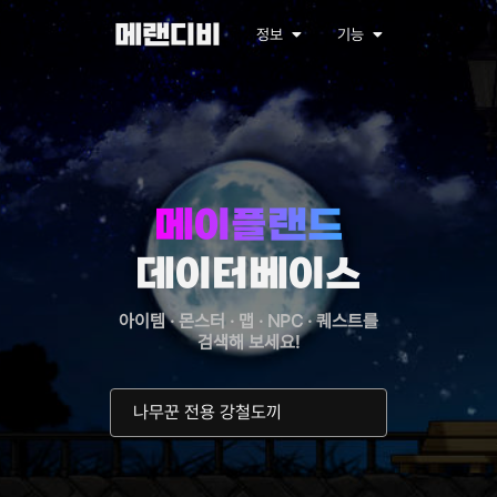
메랜디비
정보
기능
메이플랜드
데이터베이스
아이템 · 몬스터 · 맵 · NPC · 퀘스트를
검색해 보세요!