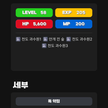
LEVEL
58
EXP
205
HP
5,600
MP
200
천도 과수원1
안개 낀 숲
천도 과수원2
천도 과수원3
세부
독 약점