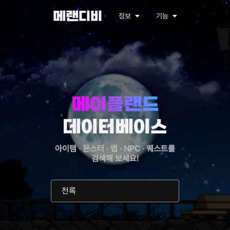
메랜디비
정보
기능
메이플랜드
데이터베이스
아이템 · 몬스터 · 맵 · NPC · 퀘스트를
검색해 보세요!