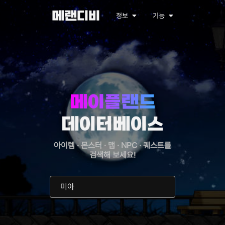
메랜디비
정보
기능
메이플랜드
데이터베이스
아이템 · 몬스터 · 맵 · NPC · 퀘스트를
검색해 보세요!