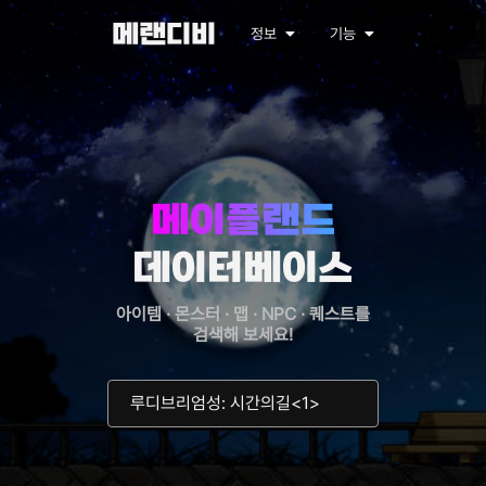
메랜디비
정보
기능
메이플랜드
데이터베이스
아이템 · 몬스터 · 맵 · NPC · 퀘스트를
검색해 보세요!