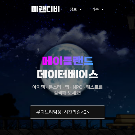
메랜디비
정보
기능
메이플랜드
데이터베이스
아이템 · 몬스터 · 맵 · NPC · 퀘스트를
검색해 보세요!